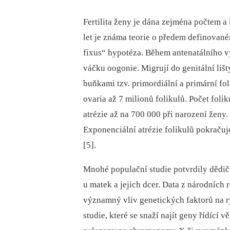
Fertilita ženy je dána zejména počtem a 
let je známa teorie o předem definovaném
fixus“ hypotéza. Během antenatálního v
váčku oogonie. Migrují do genitální lišty
buňkami tzv. primordiální a primární fo
ovaria až 7 milionů folikulů. Počet fo
atrézie až na 700 000 při narození ženy. 
Exponenciální atrézie folikulů pokračuj
[5].
Mnohé populační studie potvrdily dědi
u matek a jejich dcer. Data z národních 
významný vliv genetických faktorů na r
studie, které se snaží najít geny řídíc