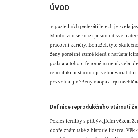
ÚVOD
V posledních padesáti letech je zcela j
Mnoho žen se snaží posunout své mateř
pracovní kariéry. Bohužel, tyto skutečno
ženy poměrně strmě klesá s narůstajícím
podstata tohoto fenoménu není zcela př
reprodukční stárnutí je velmi variabilní.
pozvolna, jiné ženy naopak trpí nechtěn
Definice reprodukčního stárnutí ž
Pokles fertility s přibývajícím věkem ž
dobře znám také z historie lidstva. Věk 