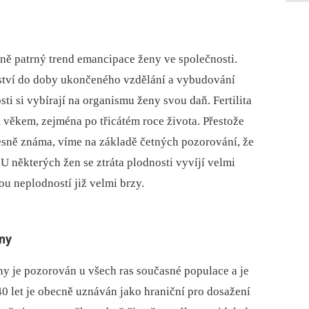
asně patrný trend emancipace ženy ve společnosti.
ství do doby ukončeného vzdělání a vybudování
sti si vybírají na organismu ženy svou daň. Fertilita
 věkem, zejména po třicátém roce života. Přestože
esně známa, víme na základě četných pozorování, že
 U některých žen se ztráta plodnosti vyvíjí velmi
ou neplodností již velmi brzy.
eny
eny je pozorován u všech ras současné populace a je
40 let je obecně uznáván jako hraniční pro dosažení