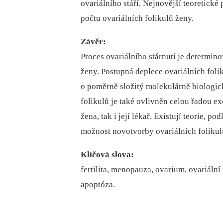
ovariálního stáří. Nejnovější teoretick
počtu ovariálních folikulů ženy.
Závěr:
Proces ovariálního stárnutí je determin
ženy. Postupná deplece ovariálních fol
o poměrně složitý molekulárně biologick
folikulů je také ovlivněn celou řadou e
žena, tak i její lékař. Existují teorie, 
možnost novotvorby ovariálních folikul
Klíčová slova:
fertilita, menopauza, ovarium, ovariální 
apoptóza.