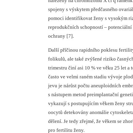
nalezeny na chromozomu X či q raménku
spojeny s výskytem předčasného ovariál
pomoci identifikovat ženy s vysokým r
reprodukčních schopností –⁠ potenciální
ochrany [7].
Další příčinou rapidního poklesu fertili
folikulů, ale také zvýšené riziko časnýc
trimestru činí asi 10 % ve věku 25 let a
často ve velmi raném stadiu vývoje plo
jevu je nárůst počtu aneuploidních emb
s nástupem metod preimplantační genet
vykazují s postupujícím věkem ženy stru
oocytů detekovány anomálie cytoskeleta
dělení. Je tedy zřejmé, že věkem se zhor
pro fertilitu ženy.