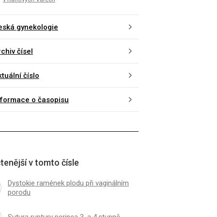
eská gynekologie
chiv čísel
tuální číslo
nformace o časopisu
tenější v tomto čísle
Dystokie ramének plodu při vaginálním
porodu
Sutura ruptury perinea 3. a 4.stupně