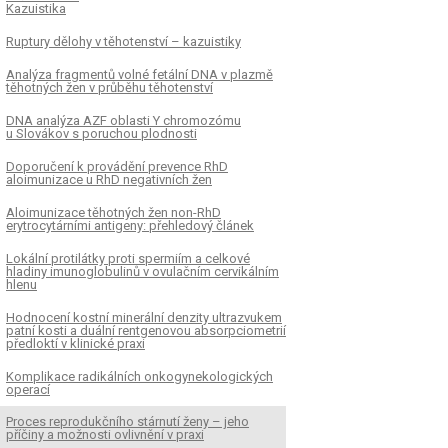
Kazuistika
Ruptury dělohy v těhotenství – kazuistiky
Analýza fragmentů volné fetální DNA v plazmě
těhotných žen v průběhu těhotenství
DNA analýza AZF oblasti Y chromozómu
u Slovákov s poruchou plodnosti
Doporučení k provádění prevence RhD
aloimunizace u RhD negativních žen
Aloimunizace těhotných žen non-RhD
erytrocytárními antigeny: přehledový článek
Lokální protilátky proti spermiím a celkové
hladiny imunoglobulinů v ovulačním cervikálním
hlenu
Hodnocení kostní minerální denzity ultrazvukem
patní kosti a duální rentgenovou absorpciometrií
předloktí v klinické praxi
Komplikace radikálních onkogynekologických
operací
Proces reprodukčního stárnutí ženy – jeho
příčiny a možnosti ovlivnění v praxi