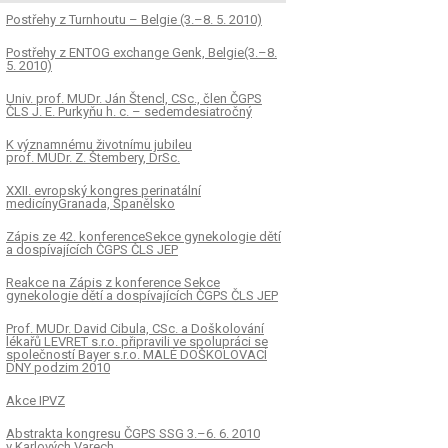
Postřehy z Turnhoutu – Belgie (3.–8. 5. 2010)
Postřehy z ENTOG exchange Genk, Belgie(3.–8.
5. 2010)
Univ. prof. MUDr. Ján Štencl, CSc., člen ČGPS
ČLS J. E. Purkyňu h. c. – sedemdesiatročný
K významnému životnímu jubileu
prof. MUDr. Z. Štembery, DrSc.
XXII. evropský kongres perinatální
medicínyGranada, Španělsko
Zápis ze 42. konferenceSekce gynekologie dětí
a dospívajících ČGPS ČLS JEP
Reakce na Zápis z konference Sekce
gynekologie dětí a dospívajících ČGPS ČLS JEP
Prof. MUDr. David Cibula, CSc. a Doškolování
lékařů LEVRET s.r.o. připravili ve spolupráci se
společností Bayer s.r.o. MALÉ DOŠKOLOVACÍ
DNY podzim 2010
Akce IPVZ
Abstrakta kongresu ČGPS SSG 3.–6. 6. 2010
v Karlových Varech