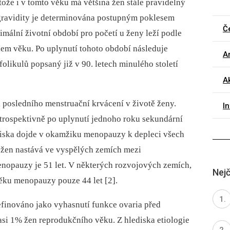
tože i v tomto věku má většina žen stále pravidelný
gravidity je determinována postupným poklesem
Č
timální životní období pro početí u ženy leží podle
kem věku. Po uplynutí tohoto období následuje
Ar
olikulů popsaný již v 90. letech minulého století
Ak
 posledního menstruační krvácení v životě ženy.
I
trospektivně po uplynutí jednoho roku sekundární
diska dojde v okamžiku menopauzy k depleci všech
 žen nastává ve vyspělých zemích mezi
enopauzy je 51 let. V některých rozvojových zemích,
Nejč
 věku menopauzy pouze 44 let [2].
finováno jako vyhasnutí funkce ovaria před
si 1% žen reprodukčního věku. Z hlediska etiologie