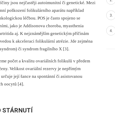
činy jsou nejčastěji autoimunitní či genetické. Mezi
enní poškození folikulárního aparátu například
onkologickou léčbou. POS je často spojeno se
ími, jako je Addisonova choroba, myasthenia
artritida aj. K nejznámějším genetickým příčinám
vedou k akceleraci folikulární atrézie. Jde zejména
ndrom) či syndrom fragilního X [3].
me počet a kvalitu ovariálních folikulů v předem
ny. Velikost ovariální rezervy je nepřímým
určuje její šance na spontánní či asistovanou
h oocytů [4].
 STÁRNUTÍ