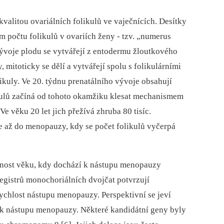
kvalitou ovariálních folikulů ve vaječnících. Desítky
 počtu folikulů v ovariích ženy -⁠ tzv. „numerus
ývoje plodu se vytvářejí z entodermu žloutkového
, mitoticky se dělí a vytvářejí spolu s folikulárními
likuly. Ve 20. týdnu prenatálního vývoje obsahují
likulů začíná od tohoto okamžiku klesat mechanismem
Ve věku 20 let jich přežívá zhruba 80 tisíc.
e až do menopauzy, kdy se počet folikulů vyčerpá
čnost věku, kdy dochází k nástupu menopauzy
registrů monochoriálních dvojčat potvrzují
ychlost nástupu menopauzy. Perspektivní se jeví
í věk nástupu menopauzy. Některé kandidátní geny byly