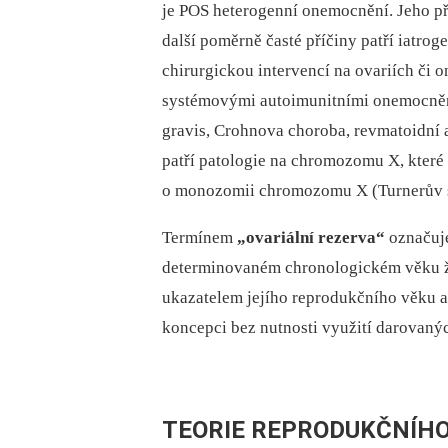
je POS heterogenní onemocnění. Jeho pří
další poměrně časté příčiny patří iatrog
chirurgickou intervencí na ovariích či 
systémovými autoimunitními onemocněn
gravis, Crohnova choroba, revmatoidní 
patří patologie na chromozomu X, které 
o monozomii chromozomu X (Turnerův sy
Termínem
„ovariální rezerva“
označuje
determinovaném chronologickém věku že
ukazatelem jejího reprodukčního věku a 
koncepci bez nutnosti využití darovanýc
TEORIE REPRODUKČNÍHO