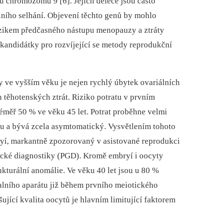
 chromozomu 9 [6]. Jejich delece jsou často
ního selhání. Objevení těchto genů by mohlo
izikem předčasného nástupu menopauzy a ztráty
 kandidátky pro rozvíjející se metody reprodukční
ty ve vyšším věku je nejen rychlý úbytek ovariálních
h těhotenských ztrát. Riziko potratu v prvním
 téměř 50 % ve věku 45 let. Potrat proběhne velmi
du a bývá zcela asymtomatický. Vysvětlením tohoto
ryí, markantně zpozorovaný v asistované reprodukci
ické diagnostiky (PGD). Kromě embryí i oocyty
kturální anomálie. Ve věku 40 let jsou u 80 %
lního aparátu již během prvního meiotického
šující kvalita oocytů je hlavním limitující faktorem