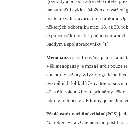
gravidity a porodu zdravého dítěte, přes
menstruační cyklus. Možnost dosažení 
počtu a kvality ovariálních folikulů. Op
některých odborníků mezi 18. až 30. ro
exponenciální pokles počtu ovariálních f
Faddym a spolupracovníky [1].
Menopauza
je definována jako okamžik
Věk menopauzy je možné určit pouze re
amenorey u ženy. Z fyziologického hle
ovariálních folikulů ženy. Menopauza u
40. a 60. rokem života, průměrný věk m
jako je Indonésie a Filipíny, je medián
Předčasné ovariální selhání
(POS) je de
40. rokem věku. Onemocnění postihuje a