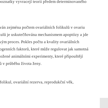
é poznatky vyvracejí teorii předem determinovaného
ován zejména počtem ovariálních folikulů v ovariu
ikulů je uskutečňována mechanismem apoptózy a jde
ým proces. Pokles počtu a kvality ovariálních
xogenních faktorů, které může regulovat jak samotná
podložené animálními experimenty, které připouštějí
ů v průběhu života ženy.
folikul, ovariální rezerva, reprodukční věk,