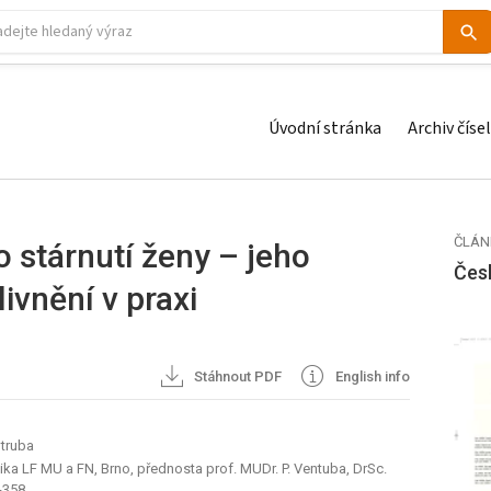
Úvodní stránka
Archiv čísel
ČLÁN
 stárnutí ženy – jeho
Čes
ivnění v praxi
Stáhnout PDF
English info
ntruba
ka LF MU a FN, Brno, přednosta prof. MUDr. P. Ventuba, DrSc.
-358