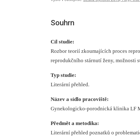
Souhrn
Cíl studie:
Rozbor teorií zkoumajících proces repro
reprodukčního stárnutí ženy, možnosti 
Typ studie:
Literární přehled.
Název a sídlo pracoviště:
Gynekologicko-porodnická klinika LF 
Předmět a metodika:
Literární přehled poznatků o problemati