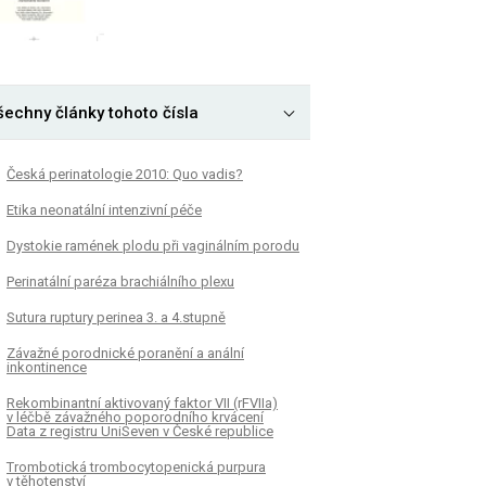
šechny články tohoto čísla
Česká perinatologie 2010: Quo vadis?
Etika neonatální intenzivní péče
Dystokie ramének plodu při vaginálním porodu
Perinatální paréza brachiálního plexu
Sutura ruptury perinea 3. a 4.stupně
Závažné porodnické poranění a anální
inkontinence
Rekombinantní aktivovaný faktor VII (rFVIIa)
v léčbě závažného poporodního krvácení
Data z registru UniSeven v České republice
Trombotická trombocytopenická purpura
v těhotenství