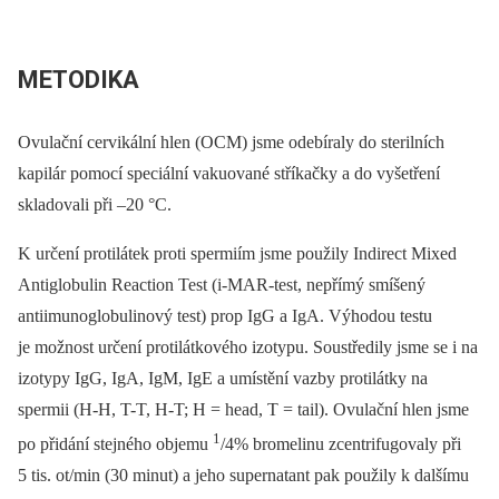
METODIKA
Ovulační cervikální hlen (OCM) jsme odebíraly do sterilních
kapilár pomocí speciální vakuované stříkačky a do vyšetření
skladovali při –20 °C.
K určení protilátek proti spermiím jsme použily Indirect Mixed
Antiglobulin Reaction Test (i-MAR-test, nepřímý smíšený
antiimunoglobulinový test) prop IgG a IgA. Výhodou testu
je možnost určení protilátkového izotypu. Soustředily jsme se i na
izotypy IgG, IgA, IgM, IgE a umístění vazby protilátky na
spermii (H-H, T-T, H-T; H = head, T = tail). Ovulační hlen jsme
1
po přidání stejného objemu
/4% bromelinu zcentrifugovaly při
5 tis. ot/min (30 minut) a jeho supernatant pak použily k dalšímu