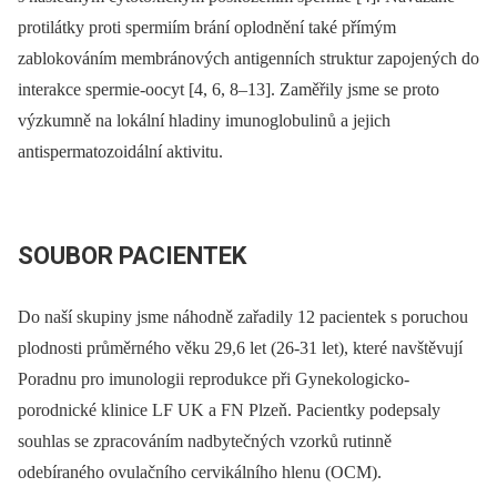
protilátky proti spermiím brání oplodnění také přímým
zablokováním membránových antigenních struktur zapojených do
interakce spermie-oocyt [4, 6, 8–13]. Zaměřily jsme se proto
výzkumně na lokální hladiny imunoglobulinů a jejich
antispermatozoidální aktivitu.
SOUBOR PACIENTEK
Do naší skupiny jsme náhodně zařadily 12 pacientek s poruchou
plodnosti průměrného věku 29,6 let (26-31 let), které navštěvují
Poradnu pro imunologii reprodukce při Gynekologicko-
porodnické klinice LF UK a FN Plzeň. Pacientky podepsaly
souhlas se zpracováním nadbytečných vzorků rutinně
odebíraného ovulačního cervikálního hlenu (OCM).