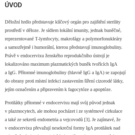
ÚVOD
Děložní hrdlo představuje klíčový orgán pro zajištění sterility
prostředí v děloze. Je sídlem lokální imunity, jednak buněčné,
reprezentované T-lymfocyty, makrofágy a polymorfonukleáry
a samozřejmě i humorální, kterou představují imunoglobuliny.
Právě v endocervixu ženského reprodukčního ústrojí je
lokalizováno maximum plazmatických buněk tvořících IgA
a IgG. Přítomné imunoglobuliny (hlavně IgG a IgA) se zapojují
do obrany proti místní infekci zastavením šíření cizorodé látky,
jejím označením a připravením k fagocytóze a apoptóze.
Protilátky přítomné v endocervixu mají svůj původ jednak
v plazmocytech, ale mohou pocházet i ze systémové cirkulace
a také ze sekretů endometria a vejcovodů [3]. Je zajímavé, že
v endocervixu převažují nesekreční formy IgA protilátek nad