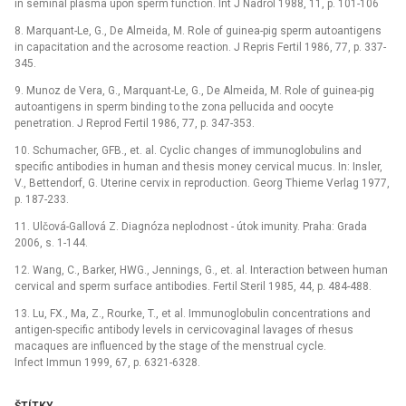
in seminal plasma upon sperm function. Int J Nadrol 1988, 11, p. 101-106
8. Marquant-Le, G., De Almeida, M. Role of guinea-pig sperm autoantigens
in capacitation and the acrosome reaction. J Repris Fertil 1986, 77, p. 337-
345.
9. Munoz de Vera, G., Marquant-Le, G., De Almeida, M. Role of guinea-pig
autoantigens in sperm binding to the zona pellucida and oocyte
penetration. J Reprod Fertil 1986, 77, p. 347-353.
10. Schumacher, GFB., et. al. Cyclic changes of immunoglobulins and
specific antibodies in human and thesis money cervical mucus. In: Insler,
V., Bettendorf, G. Uterine cervix in reproduction. Georg Thieme Verlag 1977,
p. 187-233.
11. Ulčová-Gallová Z. Diagnóza neplodnost -⁠ útok imunity. Praha: Grada
2006, s. 1-144.
12. Wang, C., Barker, HWG., Jennings, G., et. al. Interaction between human
cervical and sperm surface antibodies. Fertil Steril 1985, 44, p. 484-488.
13. Lu, FX., Ma, Z., Rourke, T., et al. Immunoglobulin concentrations and
antigen-specific antibody levels in cervicovaginal lavages of rhesus
macaques are influenced by the stage of the menstrual cycle.
Infect Immun 1999, 67, p. 6321-6328.
ŠTÍTKY