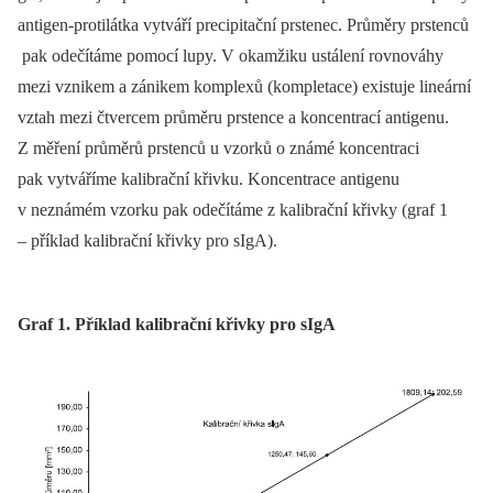
antigen-protilátka vytváří precipitační prstenec. Průměry prstenců
pak odečítáme pomocí lupy. V okamžiku ustálení rovnováhy
mezi vznikem a zánikem komplexů (kompletace) existuje lineární
vztah mezi čtvercem průměru prstence a koncentrací antigenu.
Z měření průměrů prstenců u vzorků o známé koncentraci
pak vytváříme kalibrační křivku. Koncentrace antigenu
v neznámém vzorku pak odečítáme z kalibrační křivky (graf 1
–⁠ příklad kalibrační křivky pro sIgA).
Graf 1. Příklad kalibrační křivky pro sIgA