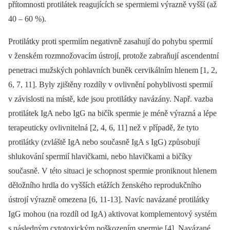
přítomnosti protilátek reagujících se spermiemi výrazně vyšší (až
40 –⁠ 60 %).
Protilátky proti spermiím negativně zasahují do pohybu spermií
v ženském rozmnožovacím ústrojí, protože zabraňují ascendentní
penetraci mužských pohlavních buněk cervikálním hlenem [1, 2,
6, 7, 11]. Byly zjištěny rozdíly v ovlivnění pohyblivosti spermií
v závislosti na místě, kde jsou protilátky navázány. Např. vazba
protilátek IgA nebo IgG na bičík spermie je méně výrazná a lépe
terapeuticky ovlivnitelná [2, 4, 6, 11] než v případě, že tyto
protilátky (zvláště IgA nebo současně IgA s IgG) způsobují
shlukování spermií hlavičkami, nebo hlavičkami a bičíky
současně. V této situaci je schopnost spermie proniknout hlenem
děložního hrdla do vyšších etážích ženského reprodukčního
ústrojí výrazně omezena [6, 11-13]. Navíc navázané protilátky
IgG mohou (na rozdíl od IgA) aktivovat komplementový systém
s následným cytotoxickým poškozením spermie [4]. Navázané