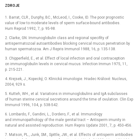
ZDROJE
1. Barrat, CLR., Dunphy, BC., McLeod, I., Cooke, ID. The poor prognostic
value of low to moderate levels of sperm surface-bound antibodies.
Hum Reprod 1992, 7, p. 95-98.
2. Clarke, GN. Immunoglobulin class and regional specifity of
antispermatozoal autoantibodies blocking cervical mucus penetration by
human spermatozoa. Am J Repris Immunol 1988, 16, p. 135-138.
3. Chipperfield, E., et al. Effect of local infection and oral contraception
on immunoglobulin levels in cervical mucus. Infection Immun 1975, 11,
p. 215-221.
4. Krejsek, J., Kopecký, O. Klinická imunologie. Hradec Králové: Nucleus,
2004, 929 s.
5. Kutteh, WH., et al. Variations in immunoglobulins and IgA subclasses
of human sterine cervical secretions around the time of ovulation. Clin Exp
Immunol 1996, 104, p. 538-542.
6. Lombardo, F., Gandini, L., Dordero, F., et al. Immunology
and immunopathology of the male genital tract –⁠ Antisperm imunity in
natural and assisted reproduction. Hum Repris Update 2001, 7, p. 450-456.
7. Matson, PL., Junk, SM., Spittle, JW., et al. Effects of antisperm antibodies