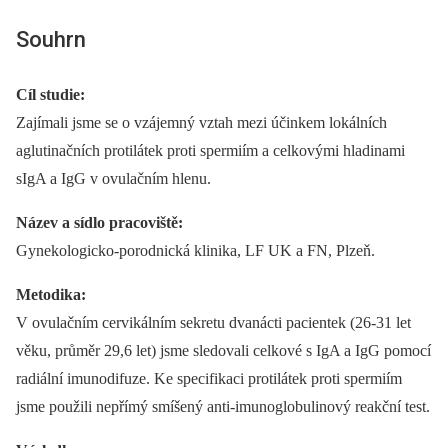
Souhrn
Cíl studie:
Zajímali jsme se o vzájemný vztah mezi účinkem lokálních
aglutinačních protilátek proti spermiím a celkovými hladinami
sIgA a IgG v ovulačním hlenu.
Název a sídlo pracoviště:
Gynekologicko-porodnická klinika, LF UK a FN, Plzeň.
Metodika:
V ovulačním cervikálním sekretu dvanácti pacientek (26-31 let
věku, průměr 29,6 let) jsme sledovali celkové s IgA a IgG pomocí
radiální imunodifuze. Ke specifikaci protilátek proti spermiím
jsme použili nepřímý smíšený anti-imunoglobulinový reakční test.