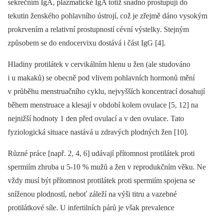
sekrečním IgA, plazmatické IgA totiž snadno prostupují do
tekutin ženského pohlavního ústrojí, což je zřejmě dáno vysokým
prokrvením a relativní prostupností cévní výstelky. Stejným
způsobem se do endocervixu dostává i část IgG [4].
Hladiny protilátek v cervikálním hlenu u žen (ale studováno
i u makaků) se obecně pod vlivem pohlavních hormonů mění
v průběhu menstruačního cyklu, nejvyšších koncentrací dosahují
během menstruace a klesají v období kolem ovulace [5, 12] na
nejnižší hodnoty 1 den před ovulací a v den ovulace. Tato
fyziologická situace nastává u zdravých plodných žen [10].
Různé práce [např. 2, 4, 6] udávají přítomnost protilátek proti
spermiím zhruba u 5-10 % mužů a žen v reprodukčním věku. Ne
vždy musí být přítomnost protilátek proti spermiím spojena se
sníženou plodností, neboť záleží na výši titru a vazebné
protilátkové síle. U infertilních párů je však prevalence