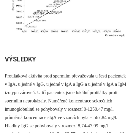
VÝSLEDKY
Protilátková aktivita proti spermiím převažovala u šesti pacientek
v IgA, u jedné v IgG, u jedné v IgA a IgG a u jedné v IgA a IgM
izotypu zároveň. U tří pacientek jsme lokální protilátky proti
spermiím neprokázaly. Naměřené koncentrace sekrečních
imunoglobulinů se pohybovaly v rozmezí 0-1250,47 mg/l,
průměrná koncentrace sIgA ve vzorcích byla = 567,84 mg/l.
Hladiny IgG se pohybovaly v rozmezí 8,74-47,99 mg/l