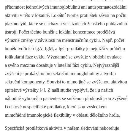
přítomnost jednotlivých imunoglobulinů ani antispermatozoidální
aktivitu v této v lokalitě. Lokální tvorba protilátek závisí na počtu
plazmocytů, které se nacházejí ve sliznicích ženského pohlavního
ústrojí. Počet těchto buněk a lokální koncentrace prodělává
výrazné změny v závislosti na menstruačním cyklu. Např. počet
buněk tvořících IgA, IgM, a IgG protilátky je nejnižší v průběhu
folikulární fáze cyklu. Významně se zvyšuje v období ovulace
a svého maxima dosahuje v luteální fázi cyklu. Nejvýraznější
zvýšení je prokázáno pro sekreční imunoglobuliny a tvorbu
sekreční komponenty. Souvisí to mimo jiné se zvýšenou aktivitou
epitelové výstelky [4]. Z naší studie vyplývá, že i u našich
náhodně vybraných pacientek se sníženou plodností jsou zvýšené
i celkové nespecifické protilátky, které jsou výsledkem
mimořádné imunologické flexibility v oblasti děložního hrdla.
Specifická protilátková aktivita v našem sledování nekoreluje