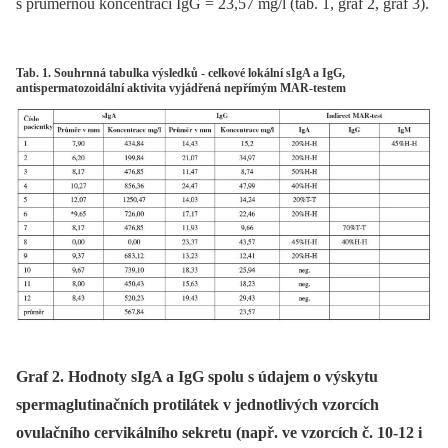
s průměrnou koncentrací IgG = 23,57 mg/l (tab. 1, graf 2, graf 3).
Tab. 1. Souhrnná tabulka výsledků - celkové lokální sIgA a IgG,
antispermatozoidální aktivita vyjádřená nepřímým MAR-testem
Graf 2. Hodnoty sIgA a IgG spolu s údajem o výskytu
spermaglutinačních protilátek v jednotlivých vzorcích
ovulačního cervikálního sekretu (např. ve vzorcích č. 10-12 i