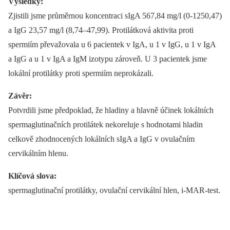
Výsledky:
Zjistili jsme průměrnou koncentraci sIgA 567,84 mg/l (0-1250,47)
a IgG 23,57 mg/l (8,74–47,99). Protilátková aktivita proti
spermiím převažovala u 6 pacientek v IgA, u 1 v IgG, u 1 v IgA
a IgG a u 1 v IgA a IgM izotypu zároveň. U 3 pacientek jsme
lokální protilátky proti spermiím neprokázali.
Závěr:
Potvrdili jsme předpoklad, že hladiny a hlavně účinek lokálních
spermaglutinačních protilátek nekoreluje s hodnotami hladin
celkově zhodnocených lokálních sIgA a IgG v ovulačním
cervikálním hlenu.
Klíčová slova:
spermaglutinační protilátky, ovulační cervikální hlen, i-MAR-test.