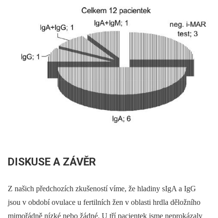
DISKUSE A ZÁVĚR
Z našich předchozích zkušeností víme, že hladiny sIgA a IgG
jsou v období ovulace u fertilních žen v oblasti hrdla děložního
mimořádně nízké nebo žádné. U tří pacientek jsme neprokázaly