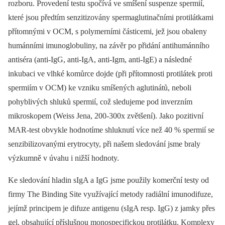
rozboru. Provedení testu spočívá ve smíšení suspenze spermií,
které jsou předtím senzitizovány spermaglutinačními protilátkami
přítomnými v OCM, s polymerními částicemi, jež jsou obaleny
humánními imunoglobuliny, na závěr po přidání antihumánního
antiséra (anti-IgG, anti-IgA, anti-Igm, anti-IgE) a následné
inkubaci ve vlhké komůrce dojde (při přítomnosti protilátek proti
spermiím v OCM) ke vzniku smíšených aglutinátů, neboli
pohyblivých shluků spermií, což sledujeme pod inverzním
mikroskopem (Weiss Jena, 200-300x zvětšení). Jako pozitivní
MAR-test obvykle hodnotíme shluknutí více než 40 % spermií se
senzibilizovanými erytrocyty, při našem sledování jsme braly
výzkumně v úvahu i nižší hodnoty.
Ke sledování hladin sIgA a IgG jsme použily komerční testy od
firmy The Binding Site využívající metody radiální imunodifuze,
jejímž principem je difuze antigenu (sIgA resp. IgG) z jamky přes
gel, obsahující příslušnou monospecifickou protilátku. Komplexy