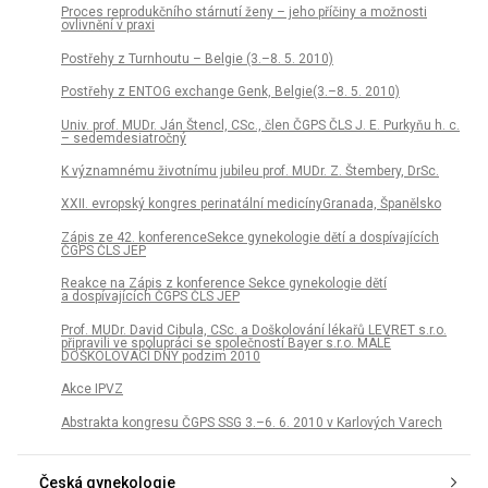
Proces reprodukčního stárnutí ženy – jeho příčiny a možnosti
ovlivnění v praxi
Postřehy z Turnhoutu – Belgie (3.–8. 5. 2010)
Postřehy z ENTOG exchange Genk, Belgie(3.–8. 5. 2010)
Univ. prof. MUDr. Ján Štencl, CSc., člen ČGPS ČLS J. E. Purkyňu h. c.
– sedemdesiatročný
K významnému životnímu jubileu prof. MUDr. Z. Štembery, DrSc.
XXII. evropský kongres perinatální medicínyGranada, Španělsko
Zápis ze 42. konferenceSekce gynekologie dětí a dospívajících
ČGPS ČLS JEP
Reakce na Zápis z konference Sekce gynekologie dětí
a dospívajících ČGPS ČLS JEP
Prof. MUDr. David Cibula, CSc. a Doškolování lékařů LEVRET s.r.o.
připravili ve spolupráci se společností Bayer s.r.o. MALÉ
DOŠKOLOVACÍ DNY podzim 2010
Akce IPVZ
Abstrakta kongresu ČGPS SSG 3.–6. 6. 2010 v Karlových Varech
Česká gynekologie