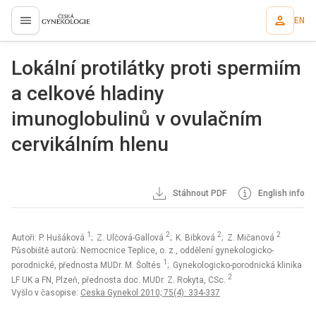
EN
proLékaře.cz
Lokální protilátky proti spermiím
a celkové hladiny
imunoglobulinů v ovulačním
cervikálním hlenu
Stáhnout PDF
English info
1
2
2
2
Autoři: P. Hušáková
; Z. Ulčová-Gallová
; K. Bibková
; Z. Mičanová
Působiště autorů: Nemocnice Teplice, o. z., oddělení gynekologicko-
1
porodnické, přednosta MUDr. M. Šoltés
; Gynekologicko-porodnická klinika
2
LF UK a FN, Plzeň, přednosta doc. MUDr. Z. Rokyta, CSc.
Vyšlo v časopise:
Ceska Gynekol 2010; 75(4): 334-337