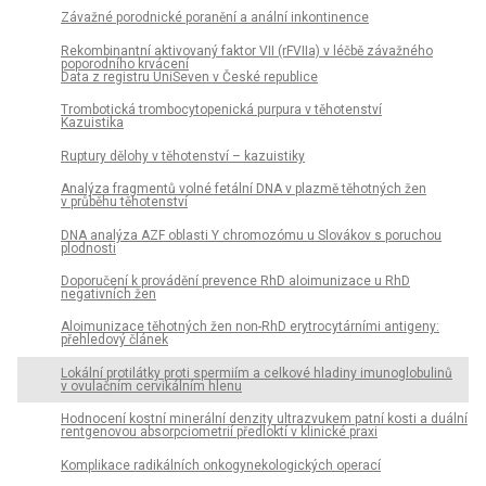
Závažné porodnické poranění a anální inkontinence
Rekombinantní aktivovaný faktor VII (rFVIIa) v léčbě závažného
poporodního krvácení
Data z registru UniSeven v České republice
Trombotická trombocytopenická purpura v těhotenství
Kazuistika
Ruptury dělohy v těhotenství – kazuistiky
Analýza fragmentů volné fetální DNA v plazmě těhotných žen
v průběhu těhotenství
DNA analýza AZF oblasti Y chromozómu u Slovákov s poruchou
plodnosti
Doporučení k provádění prevence RhD aloimunizace u RhD
negativních žen
Aloimunizace těhotných žen non-RhD erytrocytárními antigeny:
přehledový článek
Lokální protilátky proti spermiím a celkové hladiny imunoglobulinů
v ovulačním cervikálním hlenu
Hodnocení kostní minerální denzity ultrazvukem patní kosti a duální
rentgenovou absorpciometrií předloktí v klinické praxi
Komplikace radikálních onkogynekologických operací