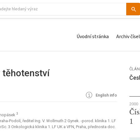
Úvodní stránka
Archiv čísel
ČLÁN
 těhotenství
Čes
English info
2000
Čís
3
onopásek
1
aha-Podolí, ředitel Ing. V. Wollmuth 2 Gynek. -porod. klinika 1. LF
DrSc. 3 Onkologická klinika 1. LF UK a VFN, Praha, přednosta doc.