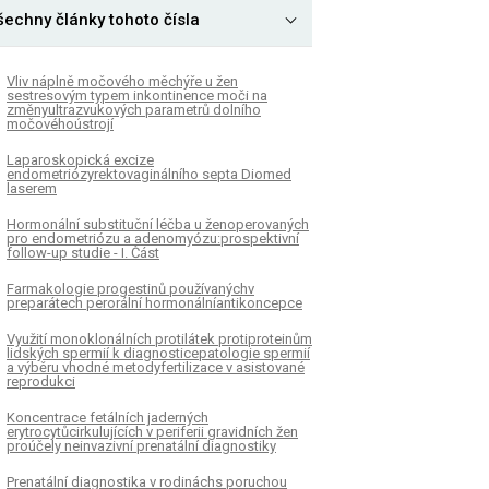
šechny články tohoto čísla
Vliv náplně močového měchýře u žen
sestresovým typem inkontinence moči na
změnyultrazvukových parametrů dolního
močovéhoústrojí
Laparoskopická excize
endometriózyrektovaginálního septa Diomed
laserem
Hormonální substituční léčba u ženoperovaných
pro endometriózu a adenomyózu:prospektivní
follow-up studie - I. Část
Farmakologie progestinů používanýchv
preparátech perorální hormonálníantikoncepce
Využití monoklonálních protilátek protiproteinům
lidských spermií k diagnosticepatologie spermií
a výběru vhodné metodyfertilizace v asistované
reprodukci
Koncentrace fetálních jaderných
erytrocytůcirkulujících v periferii gravidních žen
proúčely neinvazivní prenatální diagnostiky
Prenatální diagnostika v rodináchs poruchou