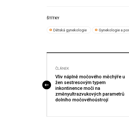
ŠTÍTKY
Dětská gynekologie
Gynekologie a por
ČLÁNEK
 - část I.
Vliv náplně močového měchýře u
žen sestresovým typem
inkontinence moči na
změnyultrazvukových parametrů
dolního močovéhoústrojí