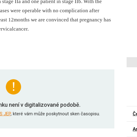
n stage IIa and one patient in stage IIb. With the
 cases were operable with no complication after
 least 12months we are convinced that pregnancy has
ervicalcancer.
nku není v digitalizované podobě.
S JEP
, které vám může poskytnout sken časopisu.
Č
Ar