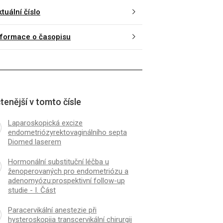
tuální číslo
nformace o časopisu
tenější v tomto čísle
K
ČLÁNEK
Laparoskopická excize
endometriózyrektovaginálního septa
nální substituční léčba u
Farmakologie progest
Diomed laserem
erovaných pro endometriózu
používanýchv prepará
nomyózu:prospektivní follow-
hormonálníantikonce
Hormonální substituční léčba u
die - I. Část
ženoperovaných pro endometriózu a
adenomyózu:prospektivní follow-up
studie - I. Část
Paracervikální anestezie při
hysteroskopiia transcervikální chirurgii