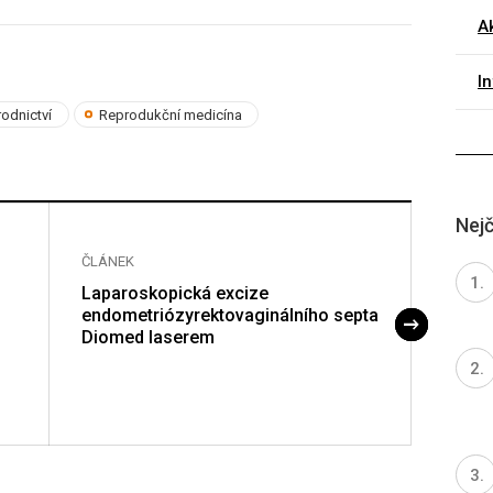
Ak
I
odnictví
Reprodukční medicína
Nejč
ČLÁNEK
ČLÁNE
Laparoskopická excize
Hormo
endometriózyrektovaginálního septa
ženop
Diomed laserem
a ade
up stu