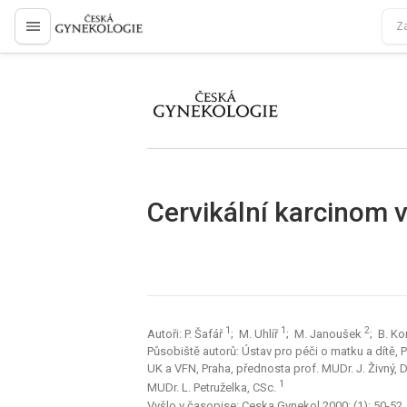
proLékaře.cz
proLékaře.cz
Cervikální karcinom v
1
1
2
Autoři: P. Šafář
; M. Uhlíř
; M. Janoušek
; B. K
Působiště autorů: Ústav pro péči o matku a dítě, Pr
UK a VFN, Praha, přednosta prof. MUDr. J. Živný, 
1
MUDr. L. Petruželka, CSc.
Vyšlo v časopise:
Ceska Gynekol 2000; (1): 50-52