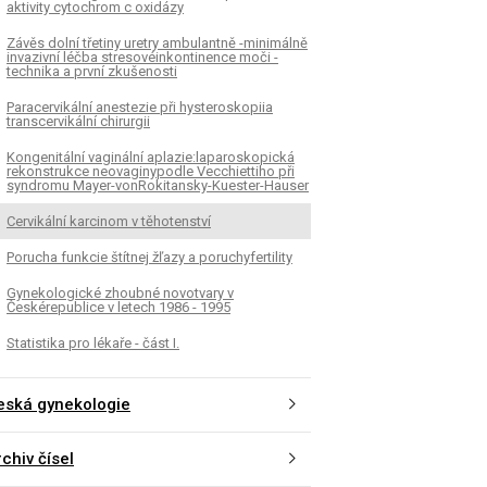
aktivity cytochrom c oxidázy
Závěs dolní třetiny uretry ambulantně -minimálně
invazivní léčba stresovéinkontinence moči -
technika a první zkušenosti
Paracervikální anestezie při hysteroskopiia
transcervikální chirurgii
Kongenitální vaginální aplazie:laparoskopická
rekonstrukce neovaginypodle Vecchiettiho při
syndromu Mayer-vonRokitansky-Kuester-Hauser
Cervikální karcinom v těhotenství
Porucha funkcie štítnej žľazy a poruchyfertility
Gynekologické zhoubné novotvary v
Českérepublice v letech 1986 - 1995
Statistika pro lékaře - část I.
eská gynekologie
chiv čísel