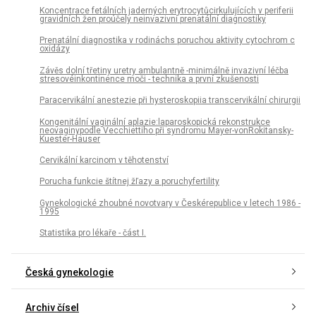
Koncentrace fetálních jaderných erytrocytůcirkulujících v periferii
gravidních žen proúčely neinvazivní prenatální diagnostiky
Prenatální diagnostika v rodináchs poruchou aktivity cytochrom c
oxidázy
Závěs dolní třetiny uretry ambulantně -minimálně invazivní léčba
stresovéinkontinence moči - technika a první zkušenosti
Paracervikální anestezie při hysteroskopiia transcervikální chirurgii
Kongenitální vaginální aplazie:laparoskopická rekonstrukce
neovaginypodle Vecchiettiho při syndromu Mayer-vonRokitansky-
Kuester-Hauser
Cervikální karcinom v těhotenství
Porucha funkcie štítnej žľazy a poruchyfertility
Gynekologické zhoubné novotvary v Českérepublice v letech 1986 -
1995
Statistika pro lékaře - část I.
Česká gynekologie
Archiv čísel