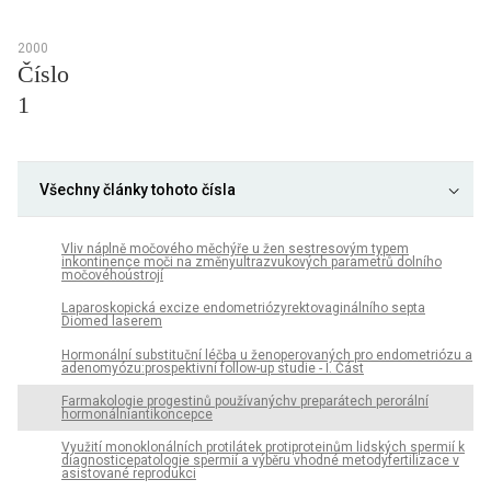
2000
Číslo
1
Všechny články tohoto čísla
Vliv náplně močového měchýře u žen sestresovým typem
inkontinence moči na změnyultrazvukových parametrů dolního
močovéhoústrojí
Laparoskopická excize endometriózyrektovaginálního septa
Diomed laserem
Hormonální substituční léčba u ženoperovaných pro endometriózu a
adenomyózu:prospektivní follow-up studie - I. Část
Farmakologie progestinů používanýchv preparátech perorální
hormonálníantikoncepce
Využití monoklonálních protilátek protiproteinům lidských spermií k
diagnosticepatologie spermií a výběru vhodné metodyfertilizace v
asistované reprodukci