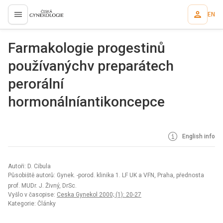
EN
proLékaře.cz
Farmakologie progestinů
používanýchv preparátech
perorální
hormonálníantikoncepce
English info
Autoři: D. Cibula
Působiště autorů: Gynek. -porod. klinika 1. LF UK a VFN, Praha, přednosta
prof. MUDr. J. Živný, DrSc.
Vyšlo v časopise:
Ceska Gynekol 2000; (1): 20-27
Kategorie: Články