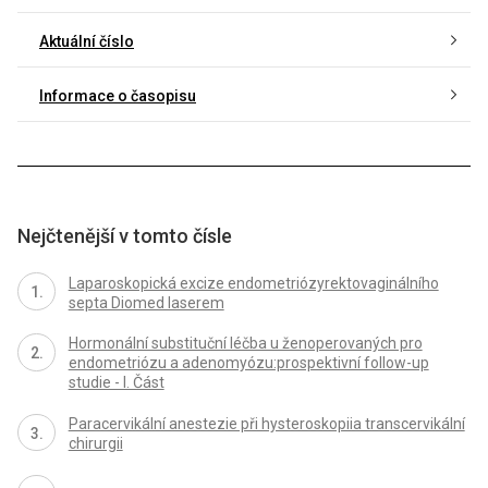
Aktuální číslo
Informace o časopisu
Nejčtenější v tomto čísle
Laparoskopická excize endometriózyrektovaginálního
septa Diomed laserem
Hormonální substituční léčba u ženoperovaných pro
endometriózu a adenomyózu:prospektivní follow-up
studie - I. Část
Paracervikální anestezie při hysteroskopiia transcervikální
chirurgii