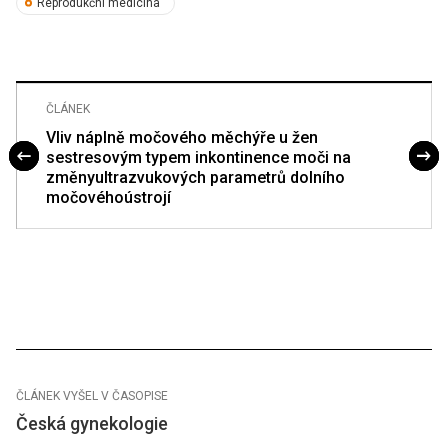
Reprodukční medicína
ČLÁNEK
Vliv náplně močového měchýře u žen
sestresovým typem inkontinence moči na
změnyultrazvukových parametrů dolního
močovéhoústrojí
ČLÁNEK VYŠEL V ČASOPISE
Česká gynekologie