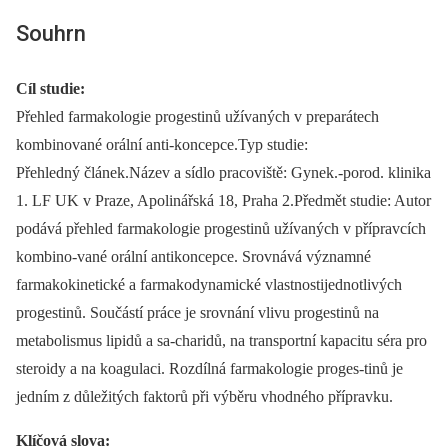
Souhrn
Cíl studie:
Přehled farmakologie progestinů užívaných v preparátech
kombinované orální anti-koncepce.Typ studie:
Přehledný článek.Název a sídlo pracoviště: Gynek.-porod. klinika
1. LF UK v Praze, Apolinářská 18, Praha 2.Předmět studie: Autor
podává přehled farmakologie progestinů užívaných v přípravcích
kombino-vané orální antikoncepce. Srovnává významné
farmakokinetické a farmakodynamické vlastnostijednotlivých
progestinů. Součástí práce je srovnání vlivu progestinů na
metabolismus lipidů a sa-charidů, na transportní kapacitu séra pro
steroidy a na koagulaci. Rozdílná farmakologie proges-tinů je
jedním z důležitých faktorů při výběru vhodného přípravku.
Klíčová slova: