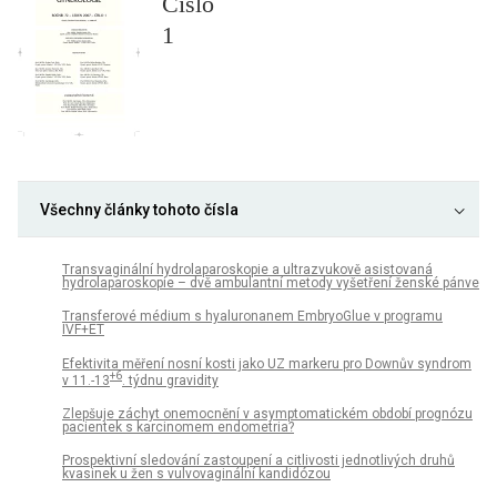
Číslo
1
Všechny články tohoto čísla
Transvaginální hydrolaparoskopie a ultrazvukově asistovaná
hydrolaparoskopie – dvě ambulantní metody vyšetření ženské pánve
Transferové médium s hyaluronanem EmbryoGlue v programu
IVF+ET
Efektivita měření nosní kosti jako UZ markeru pro Downův syndrom
+6
v 11.-13
. týdnu gravidity
Zlepšuje záchyt onemocnění v asymptomatickém období prognózu
pacientek s karcinomem endometria?
Prospektivní sledování zastoupení a citlivosti jednotlivých druhů
kvasinek u žen s vulvovaginální kandidózou