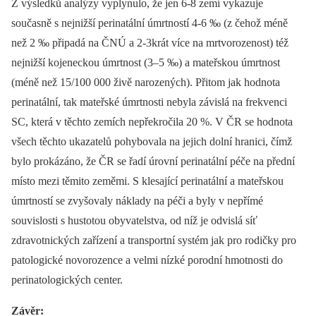
Z výsledků analýzy vyplynulo, že jen 6-8 zemí vykazuje
současně s nejnižší perinatální úmrtností 4-6 ‰ (z čehož méně
než 2 ‰ připadá na ČNÚ a 2-3krát více na mrtvorozenost) též
nejnižší kojeneckou úmrtnost (3–5 ‰) a mateřskou úmrtnost
(méně než 15/100 000 živě narozených). Přitom jak hodnota
perinatální, tak mateřské úmrtnosti nebyla závislá na frekvenci
SC, která v těchto zemích nepřekročila 20 %. V ČR se hodnota
všech těchto ukazatelů pohybovala na jejich dolní hranici, čímž
bylo prokázáno, že ČR se řadí úrovní perinatální péče na přední
místo mezi těmito zeměmi. S klesající perinatální a mateřskou
úmrtností se zvyšovaly náklady na péči a byly v nepřímé
souvislosti s hustotou obyvatelstva, od níž je odvislá síť
zdravotnických zařízení a transportní systém jak pro rodičky pro
patologické novorozence a velmi nízké porodní hmotnosti do
perinatologických center.
Závěr: