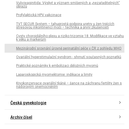
Vulvovaginitida. Výskyt a význam smíšených a „nezařaditelných“
obrazů
Profylaktická HPV vakcinace
TVT SECUR System – tahuprostá podpora uretry u žen trpících
stresovou inkontinencí moči – technika a první zkušenosti
Cysty choroidálního plexu a riziko trizomie 18. Modifikace ve vztahu
k věku a markerům
Mezinárodní srovnání úrovně perinatální péče v ČR z pohledu WHO
Ovariální hyperstimulační syndrom - shrnutí současných poznatků
Praktické poznámky k embolizaci děložních myomů
Laparoskopická myomektomie: indikace a limity
Kryokonzervace ovariální tkáně – šance na záchranu fertility žen s
nádorovým onemocněním
Česká gynekologie
Archiv čísel