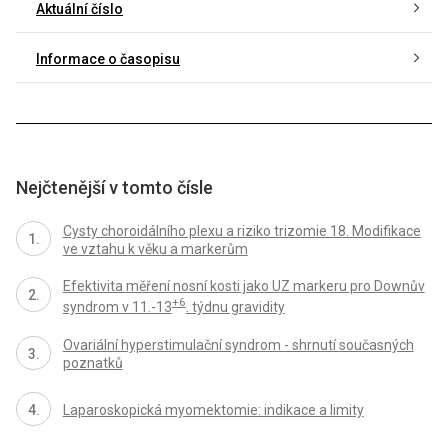
Aktuální číslo
Informace o časopisu
Nejčtenější v tomto čísle
Cysty choroidálního plexu a riziko trizomie 18. Modifikace
ve vztahu k věku a markerům
Efektivita měření nosní kosti jako UZ markeru pro Downův
+6
syndrom v 11.-13
. týdnu gravidity
Ovariální hyperstimulační syndrom - shrnutí současných
poznatků
Laparoskopická myomektomie: indikace a limity