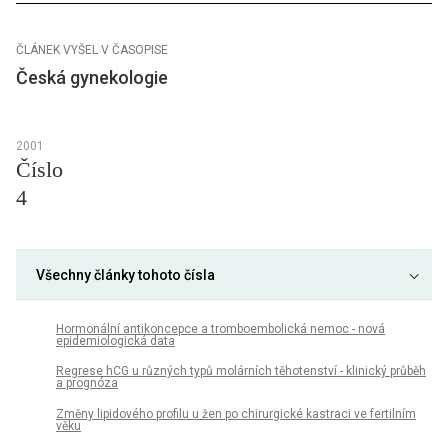
ČLÁNEK VYŠEL V ČASOPISE
Česká gynekologie
2001
Číslo
4
Všechny články tohoto čísla
Hormonální antikoncepce a tromboembolická nemoc - nová
epidemiologická data
Regrese hCG u různých typů molárních těhotenství - klinický průběh
a prognóza
Změny lipidového profilu u žen po chirurgické kastraci ve fertilním
věku