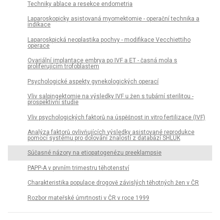
Techniky ablace a resekce endometria
Laparoskopicky asistovaná myomektomie - operační technika a
indikace
Laparoskpická neoplastika pochvy - modifikace Vecchiettiho
operace
Ovariální implantace embrya po IVF a ET - časná mola s
proliferujícím trofoblastem
Psychologické aspekty gynekologických operací
Vliv salpingektomie na výsledky IVF u žen s tubární sterilitou -
prospektivní studie
Vliv psychologických faktorů na úspěšnost in vitro fertilizace (IVF)
Analýza faktorů ovlivňujících výsledky asistované reprodukce
pomocí systému pro dolování znalostí z databází SHLUK
Súčasné názory na etiopatogenézu preeklampsie
PAPP-A v prvním trimestru těhotenství
Charakteristika populace drogově závislých těhotných žen v ČR
Rozbor mateřské úmrtnosti v ČR v roce 1999