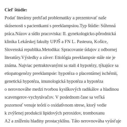
Cieľ štúdie:
Podať literárny prehľad problematiky a prezentovať naše
skúsenosti s pacientkami s preeklampsiou.Typ štúdie: Súhrnná
práca.Názov a sídlo pracoviska: II. gynekologicko-pôrodnická
klinika Lekárskej fakulty UPJŠ a FN L. Pasteura, Košice,
Slovenská republika.Metodika: Spracovanie údajov z odbornej
literatúry.Výsledky a záver: Etiológia preeklampsie stále nie je
známa. Najviac pertraktovanými sa stali 4 hypotézy, týkajúce sa
etiopatogenézy preeklampsie: hypotéza o placentárnej ischémii,
genetická hypotéza, imunologická hypotéza a hypotéza
o nerovnováhe medzi tvorbou kyslíkových radikálov a hladinou
scavengerov-vychytávačov. V poslednom čase sa veľká
pozornosť venuje teórii o oxidatívnom strese, ktorý vedie
k zvýšenej produkcii lipidových peroxidov, tromboxanu
A2 a zníženiu hladiny prostacyklínu. Táto nerovnováha vyúsťuje