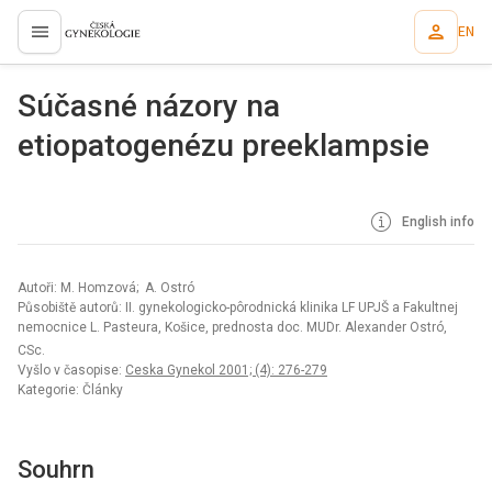
EN
proLékaře.cz
Súčasné názory na
etiopatogenézu preeklampsie
English info
Autoři: M. Homzová; A. Ostró
Působiště autorů: II. gynekologicko-pôrodnická klinika LF UPJŠ a Fakultnej
nemocnice L. Pasteura, Košice, prednosta doc. MUDr. Alexander Ostró,
CSc.
Vyšlo v časopise:
Ceska Gynekol 2001; (4): 276-279
Kategorie: Články
Souhrn